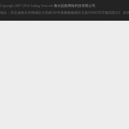
Copyright 2007-2016 Sailing Network
衡水起航网络科技有限公司
地址：河北省衡水市桃城区大庆路566号香榭丽都南区北辰SOHO写字楼四层432 咨询电话