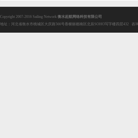
Copyright 2007-2016 Sailing Network
衡水起航网络科技有限公司
地址：河北省衡水市桃城区大庆路566号香榭丽都南区北辰SOHO写字楼四层432 咨询电话