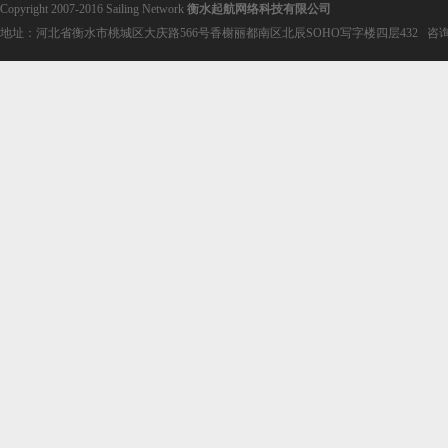
Copyright 2007-2016 Sailing Network
衡水起航网络科技有限公司
地址：河北省衡水市桃城区大庆路566号香榭丽都南区北辰SOHO写字楼四层432 咨询电话