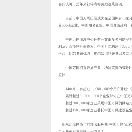
会的认可，历年来获得表彰奖励达几百项。
目前，中国万网已经成为在全国拥有16家分公
界500强企业、中国知名企业、中国各级政府
中国万网研发中心拥有一支由多名网络安全专家
利及近百项软件著作权。中国万网构建了365天
平台、DDT备份体系、电信级网络设备以及网
中国万网拥有设施齐备、功能完善的级呼叫中
监控。
14年来，有超过1，000，000个用户通过中
累计超过3，000，000个企业邮箱在中国
超过500，000家企业采用中国万网的
网站
超过150，000家企业委托中国万网建设企
衡水
起航网络与的知名服务商“中国万网”正
电子商务发展贡献一份力量！