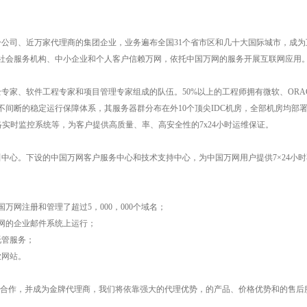
司、近万家代理商的集团企业，业务遍布全国31个省市区和几十大国际城市，成为
、社会服务机构、中小企业和个人客户信赖万网，依托中国万网的服务开展互联网应用
、软件工程专家和项目管理专家组成的队伍。50%以上的工程师拥有微软、ORACLE
不间断的稳定运行保障体系，其服务器群分布在外10个顶尖IDC机房，全部机房均部署立
络实时监控系统等，为客户提供高质量、率、高安全性的7x24小时运维保证。
心。下设的中国万网客户服务中心和技术支持中心，为中国万网用户提供7×24小时
国万网注册和管理了超过5，000，000个域名；
万网的企业邮件系统上运行；
托管服务；
业
网站
。
式合作，并成为金牌代理商，我们将依靠强大的代理优势，的产品、价格优势和的售后