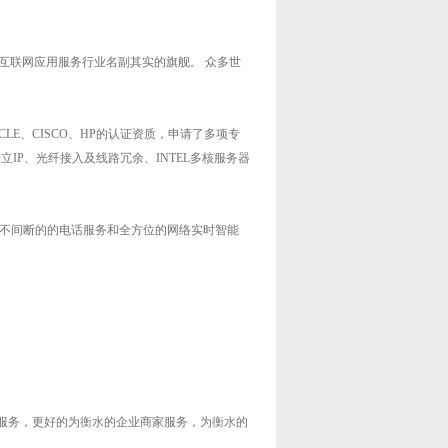
互联网应用服务行业名副其实的旗舰。 众多世
。
、CISCO、HP的认证资质，申请了多项专
IP、光纤接入及线路冗余、INTEL多核服务器
不间断的的电话服务和全方位的网络实时智能
服务，更好的为
衡水
的企业商家服务，为
衡水
的