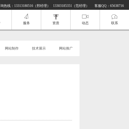
询热线：13313180516（邢经理） 13303185351（范经理）
客服QQ：
65638716
于
服务
资质
动态
联系
网站制作
技术展示
网站推广