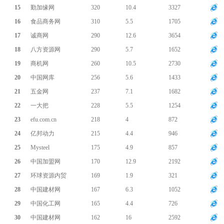
15
勤加缘网
320
10.4
3327
16
食品商务网
310
5.5
1705
17
诚商网
290
12.6
3654
18
八方资源网
290
5.7
1652
19
商机网
260
10.5
2730
20
中国网库
256
5.6
1433
21
五金网
237
7.1
1682
22
一大把
228
5.5
1254
23
efu.com.cn
218
4
872
24
亿邦动力
215
4.4
946
25
Mysteel
175
4.9
857
26
中国加盟网
170
12.9
2192
27
环球资源内贸
169
1.9
321
28
中国建材网
167
6.3
1052
29
中国化工网
165
4.4
726
30
中国建材网
162
16
2592