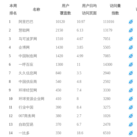
本周
用户
用户日均
访问量
名称
排名
覆盖数
访问页面
指数
1
阿里巴巴
10120
10.97
111016
2
慧聪网
2150
6.13
13179
3
马可波罗网
1510
4.67
7051
4
企博网
1430
3.85
5505
5
中国制造网
1420
4.99
7085
6
一呼百应
1300
11
14300
7
久久信息网
840
3.5
2940
8
中国供应商
540
4.8
2592
9
环球经贸网
450
7.4
3330
10
环球资源企业网
410
8
3280
11
行业中国
390
8.4
3275
12
007商务网
380
2.7
1026
13
自助贸易
370
6.7
2478
14
一比多
350
18.6
6510