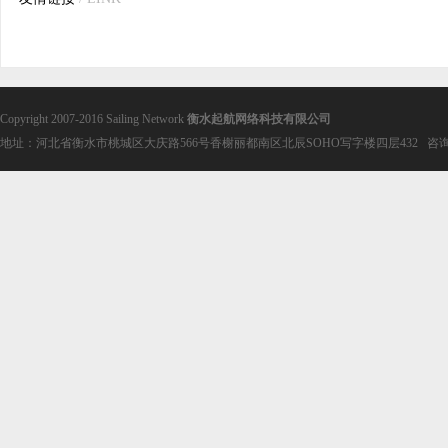
Copyright 2007-2016 Sailing Network
衡水起航网络科技有限公司
地址：河北省衡水市桃城区大庆路566号香榭丽都南区北辰SOHO写字楼四层432 咨询电话