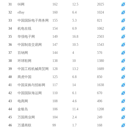
31
66网
162
12.5
2025
32
eBay
160
6.4
1024
33
中国国际电子商务网
155
5.3
821
34
机电在线
154
6.9
1062
35
华强电子网
149
16.8
2503
36
中国制造交易网
147
10.5
1543
37
百纳网
144
4
576
38
环球鞋网
138
10
1380
39
中国工程机械商贸网
128
13.2
1689
40
商虎中国
125
6.8
850
41
中国采购与招标网
117
14
1638
42
中国国际海运网
110
6.1
670
43
电商网
108
4.6
496
44
金银岛
106
11.4
1208
45
万国商业网
104
2.4
249
46
万通商联
99
1.7
168