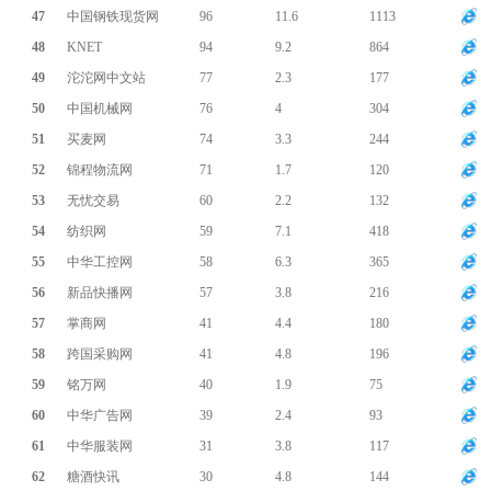
47
中国钢铁现货网
96
11.6
1113
48
KNET
94
9.2
864
49
沱沱网中文站
77
2.3
177
50
中国机械网
76
4
304
51
买麦网
74
3.3
244
52
锦程物流网
71
1.7
120
53
无忧交易
60
2.2
132
54
纺织网
59
7.1
418
55
中华工控网
58
6.3
365
56
新品快播网
57
3.8
216
57
掌商网
41
4.4
180
58
跨国采购网
41
4.8
196
59
铭万网
40
1.9
75
60
中华广告网
39
2.4
93
61
中华服装网
31
3.8
117
62
糖酒快讯
30
4.8
144