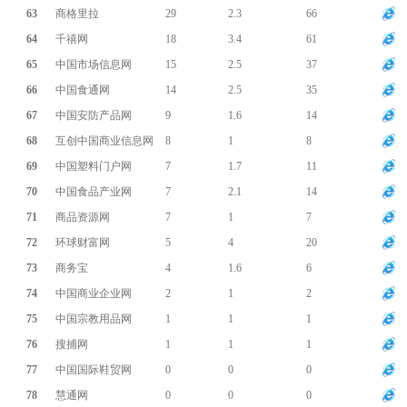
63
商格里拉
29
2.3
66
64
千禧网
18
3.4
61
65
中国市场信息网
15
2.5
37
66
中国食通网
14
2.5
35
67
中国安防产品网
9
1.6
14
68
互创中国商业信息网
8
1
8
69
中国塑料门户网
7
1.7
11
70
中国食品产业网
7
2.1
14
71
商品资源网
7
1
7
72
环球财富网
5
4
20
73
商务宝
4
1.6
6
74
中国商业企业网
2
1
2
75
中国宗教用品网
1
1
1
76
搜捕网
1
1
1
77
中国国际鞋贸网
0
0
0
78
慧通网
0
0
0